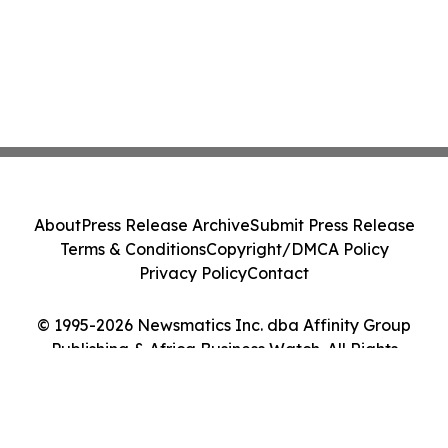
About
Press Release Archive
Submit Press Release
Terms & Conditions
Copyright/DMCA Policy
Privacy Policy
Contact
© 1995-2026 Newsmatics Inc. dba Affinity Group
Publishing & Africa Business Watch. All Rights
Reserved.
Cookie Settings / Your Privacy Choices