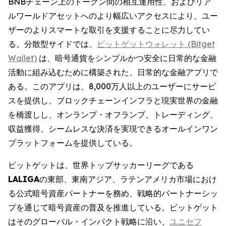
BNBチェーン上のトークン間の相互運用性、およびリア
ルワールドアセットへのより幅広いアクセスにより、ユー
ザーのよりスマートな取引を支援することに尽力してい
る。分散型サイドでは、
ビットゲットウォレット (Bitget
Wallet)
は、暗号通貨をシンプルかつ安全に日常的な金融
活動に組み込むために構築された、日常的な金融アプリで
ある。このアプリは、8,000万人以上のユーザーにサービ
スを提供し、ブロックチェーンインフラと現実世界の金融
を橋渡しし、オンランプ・オフランプ、トレーディング、
収益獲得、シームレスな決済を実現できるオールインワン
プラットフォームを提供している。
ビットゲットは、世界トップサッカーリーグである
LALIGA
の東部、東南アジア、ラテンアメリカ市場におけ
る公式暗号資産パートナーを務め、戦略的パートナーシッ
プを通じて暗号資産の普及を推進している。ビットゲット
はそのグローバル・インパクト戦略に沿い、
ユニセフ