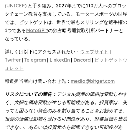
(UNICEF)
と手を組み、2027年までに110万人へのブロッ
クチェーン教育を支援している。モータースポーツの世界
では、ビットゲットは、世界で最もスリリングな選手権の
1つである
MotoGP™
の独占暗号通貨取引所パートナーと
なっている。
詳しくは以下にアクセスされたい：
ウェブサイト
|
Twitter
|
Telegram
|
LinkedIn
|
Discord
|
ビットゲットウ
ォレット
報道担当者向け問い合わせ先：
media@bitget.com
リスクについての警告：
デジタル資産の価格は変動しやす
く、大幅な価格変動が生じる可能性がある。投資家は、失
っても困らない資金のみを割り当てることをお勧めする。
投資の価値は影響を受ける可能性があり、財務目標を達成
できない、あるいは投資元本を回収できない可能性があ