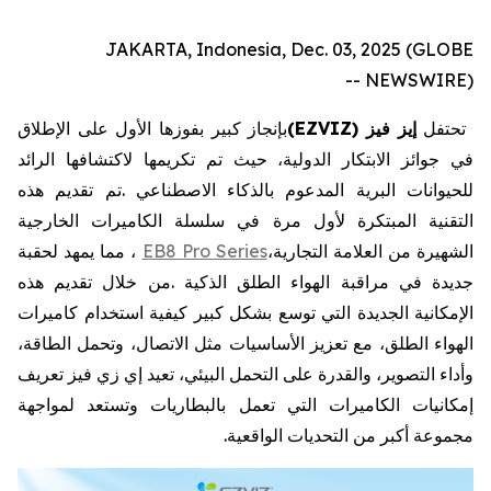
JAKARTA, Indonesia, Dec. 03, 2025 (GLOBE
NEWSWIRE) --
تحتفل
إيز
فيز
EZVIZ)
(
بإنجاز
كبير
بفوزها
الأول
على
الإطلاق
في
جوائز
الابتكار
الدولية،
حيث
تم
تكريمها
لاكتشافها
الرائد
للحيوانات
البرية
المدعوم
بالذكاء
الاصطناعي
.
تم
تقديم
هذه
التقنية
المبتكرة
لأول
مرة
في
سلسلة
الكاميرات
الخارجية
الشهيرة
من
العلامة
التجارية،
EB8 Pro Series
،
مما
يمهد
لحقبة
جديدة
في
مراقبة
الهواء
الطلق
الذكية
.
من
خلال
تقديم
هذه
الإمكانية
الجديدة
التي
توسع
بشكل
كبير
كيفية
استخدام
كاميرات
الهواء
الطلق،
مع
تعزيز
الأساسيات
مثل
الاتصال،
وتحمل
الطاقة،
وأداء
التصوير،
والقدرة
على
التحمل
البيئي،
تعيد
إي
زي
فيز
تعريف
إمكانيات
الكاميرات
التي
تعمل
بالبطاريات
وتستعد
لمواجهة
مجموعة
أكبر
من
التحديات
الواقعية
.