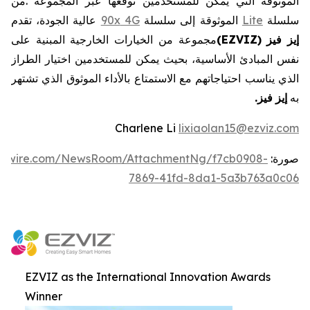
الموثوقة
التي
يمكن
للمستخدمين
توقعها
عبر
المجموعة
.
من
سلسلة
Lite
الموثوقة
إلى
سلسلة
4G
90x
عالية
الجودة،
تقدم
إيز
فيز
EZVIZ)
(
مجموعة
من
الخيارات
الخارجية
المبنية
على
نفس
المبادئ
الأساسية،
بحيث
يمكن
للمستخدمين
اختيار
الطراز
الذي
يناسب
احتياجاتهم
مع
الاستمتاع
بالأداء
الموثوق
الذي
تشتهر
به
إيز
فيز
.
Charlene Li
lixiaolan15@ezviz.com
صورة:
ewswire.com/NewsRoom/AttachmentNg/f7cb0908-
7869-41fd-8da1-5a3b763a0c06
EZVIZ as the International Innovation Awards
Winner