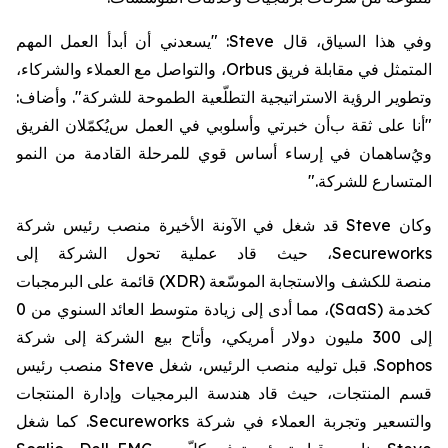
و
في هذا السياق،
قال
Steve
: "يسعدني أن أبدأ العمل المهم
المتمثل في مقابلة فريق
Orbus
، والتواصل مع العملاء والشركاء،
وتطوير الرؤية الاستراتيجية
التطلّعية
الطموحة للشركة". وأضاف:
"أ
نا على ثقة ب
أن خبرتي وأسلوبي
في العمل
س
يُكمّلان الفريق
ويُ
ساهمان في إرساء
أسا
س
قو
ي
للمرحلة القادمة من النمو
المتسارع للشركة
".
وكان
Steve
قد شغل في الآونة الأخيرة
منصب رئيس
شركة
Secureworks
، حيث قاد عملية تحول الشركة إلى
منصة
للكشف والاستجابة الموسّعة (
XDR
)
قائمة على
البرمجبات
كخدمة (
SaaS
)
، مما أدى إلى زيادة متوسط
العائد السنوي من 0
إلى 300 مليون دولار أمريكي،
وأتاح
بيع الشركة
إلى
شركة
Sophos
.
قبل توليه منصب الرئيس، شغل
Steve
منصب رئيس
قسم المنتجات، حيث قاد هندسة البرمجيات وإدارة المنتجات
والتسعير وتجربة العملاء في
شركة
Secureworks
.
كما شغل