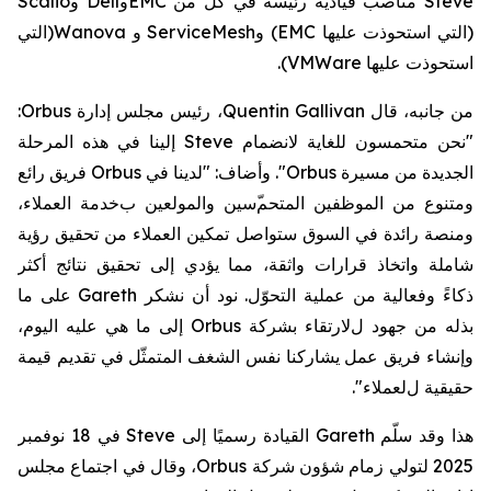
Steve
مناصب قيادية رئيسة في
كلّ
من
EMC
و
Dell
و
Scalio
(التي استحوذت عليها
EMC
)
و
ServiceMesh
و
Wanova
(
التي
استحوذت
عليها
VMWare
).
من جانبه،
قال
Quentin Gallivan
، رئيس مجلس إدارة
Orbus
:
"نحن متحمسون للغاية لانضمام
Steve
إلينا في هذه المرحلة
الجديدة من مسيرة
Orbus
". وأضاف: "
لدينا في
Orbus
فريق رائع
ومتنوع من الموظفين المتحم
سين والمولعين ب
خدمة
العملاء،
ومنصة رائدة في السوق ستواصل تمكين العملاء من تحقيق رؤية
شاملة واتخاذ قرارات واثقة،
مما يؤدي إلى
تحقيق
نتائج أكثر
ذكاءً
وفعالية من عملية التحوّل
. نود أن نشكر
Gareth
على
ما
بذله من
جهود
ل
لارتقاء بشركة
Orbus
إلى ما هي عليه اليوم،
و
إنشاء
فريق
عمل
يشاركنا نفس الشغف
المتمثّل في تقديم قيمة
حقيقية ل
لعملاء".
هذا وقد
سلّم
Gareth
القيادة
رسميًا
إلى
Steve
في
18 نوفمبر
2025
لتولي زمام شؤون شركة
Orbus
، وقال في اجتماع مجلس