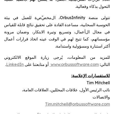
التحول بذكاء
وفعالية
.
تتولى
منصة
OrbusInfinity
، ال
مخص
ص
ة
للعمل في بيئة
الحوسبة
السحابية،
مساعدة
القادة على تحقيق نتائج
قابلة للقياس
في مجال ال
أعمال، وتسريع وتيرة الابتكار، وضمان مرونة
مؤسساتهم،
كما تتيح لهم في الوقت عينه
اتخاذ قرارات أعمال
أكثر استنارة ومسؤولية واستدامة
.
للمزيد من المعلومات، يُرجى زيارة
الموقع الالكتروني
التالي:
www.orbussoftware.com
أو متابعتنا على
LinkedIn
.
للاستفسارات الإعلامية:
Tim Mitchell
نائب الرئيس الأول
،
علاقات المحللين، العلاقات العامة،
والاتصالات
Tim.mitchell@orbussoftware.com