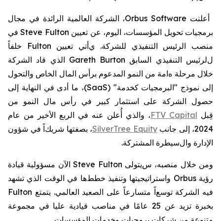
أعلنت
Orbus Software
، الشركة العالمية الرائدة في مجال
برمجيات تحويل المؤسسات، اليوم، عن تعيين
Steve Fulton
في
منصب الرئيس التنفيذي للشركة.
ي
أتي تعيين
Fulton
خلفاً
ل
لرئيس التنفيذي السابق
Gareth Burton
الذي قاد الشركة
خلال مرحلة
ه
ا
مة
من النمو المدعوم برأس المال الخاص والتحول
إلى نموذج "
البرمجيات كخدمة
" (
SaaS
)
، ما أدى في النهاية إلى
حصول الشركة على
استثمار كبير في رأس مال النمو من
قِبل
FTV Capital
، والذي أُعلن عنه في الربع الأخير من عام
2024، إلى جانب
SilverTree Equity
،
بصفتها
شريك
اً
في
شؤون
ا
لإدارة وال
سيطرة المشتركة
.
ومن خلال منصبه، س
يتولى
Steve Fulton
الآن مسؤولية قيادة
رؤية
Orbus
واستراتيجيتها وتنفيذ
خطط
ها في
الوقت الذي تشهد
فيه الشركة
توسع
اً متسارعاً على الصعيد
العالمي
.
يتمتع
Fulton
بخبرة تزيد عن 25 عامًا في مناصب قيادية عليا في مجموعة
متنوعة من شركات برمجيات وخدمات المؤسسات
.