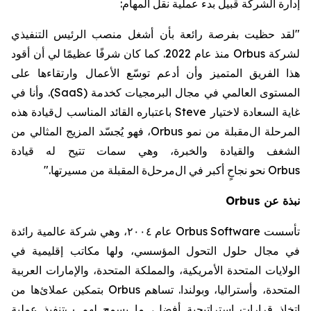
إدارة الشركة قبيل بدء عملية
نقل المهام:
"لقد حظيت بفرصة رائعة
بأن أشغل
منصب الرئيس التنفيذي
لشركة
Orbus
منذ عام 2022.
كما
كان شرفًا عظيمًا لي أن أقود
هذا الفريق المتميز وأن أ
دعم توسّع الأعمال وارتقاءها على
المستوى العالمي
في مجال البرمجيات كخدمة
(SaaS)
.
وأنا
في
غاية السعادة لاختيار
Steve
باعتباره القائد المناسب
ل
قيادة
هذه
المرحلة ال
مقبلة
من نمو
Orbus
، فهو يُجسّد المزيج المثالي من
الشغف والقيادة والخبرة
، وهي سمات تتيح له
قيادة
Orbus
نحو
نجاحٍ أكبر في
ال
مرحل
ة المقبلة من مسيرتها."
نبذة عن
Orbus
تأسست
Orbus Software
عام ٢٠٠٤، وهي شركة عالمية رائدة
في مجال حلول التحول المؤسسي، ولها مكاتب إقليمية في
الولايات المتحدة الأمريكية، والمملكة المتحدة، والإمارات العربية
المتحدة، وأستراليا، وبولندا.
تساهم
Orbus
بتمكين
عملا
ئ
ها من
اتخاذ قرارات استراتيجية أفضل،
ما يسمح لهم ب
تنفيذ عملية